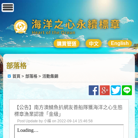
English
購買管道
中文
部落格
首頁
>
部落格
>
活動集錦
【公告】南方澳鯖魚扒網友善船隊獲海洋之心生態
標章漁業認證「金級」
Post Update by 小編 on 2022-09-14 15:46:58