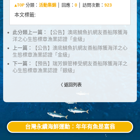
▲TOP
分類：
活動集錦
│ 回應：
0
│ 訪問次數：
923
本文標籤:
此分類上一篇：
【公告】澳底鯖魚扒網友善船隊獲海
洋之心生態標章漁業認證「金級」
上一篇：
【公告】澳底鯖魚扒網友善船隊獲海洋之心
生態標章漁業認證「金級」
下一篇：
【預告】瑞芳鎖管棒受網友善船隊獲海洋之
心生態標章漁業認證「銀級」
〈 返回列表
台灣永續海鮮運動：年年有魚是富翁