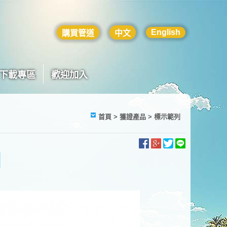
English
購買管道
中文
下載專區
歡迎加入
首頁
> 獲證產品 > 標示範列
列