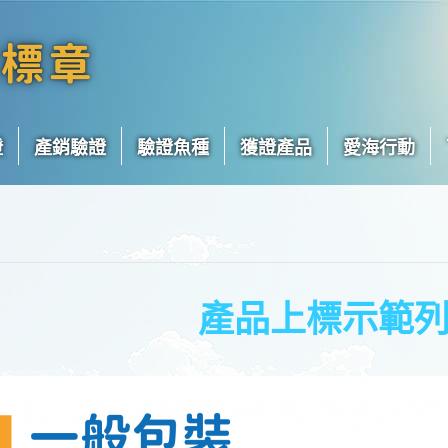
證
產銷驗證
驗證魚種
獲證產品
愛海行動
產品上標示範