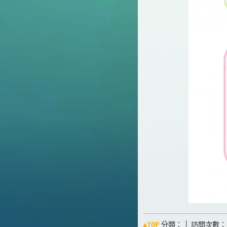
▲TOP
分類：
│ 訪問次數：