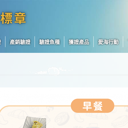
證
產銷驗證
驗證魚種
獲證產品
愛海行動