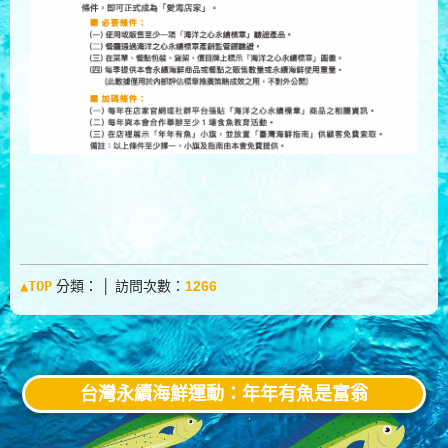
▲TOP
分類：
│ 訪問次數：
1266
台灣永續海鮮運動：年年有魚是富翁